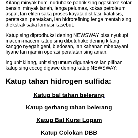
Kilang minyak bumi nuduhake pabrik sing ngasilake solar,
bensin, minyak tanah, lenga pelumas, kokas petroleum,
aspal, lan etilen saka proses kayata distilasi, katalisis,
peretakan, peretakan, lan hidrorefining lenga mentah sing
diekstrak saka formasi kasebut.
Katup sing diprodhuksi dening NEWSWAY bisa nyukupi
macem-macem katup sing dibutuhake dening kilang
kanggo nyegah geni, bledosan, lan kahanan mbebayani
liyane lan njamin operasi peralatan sing aman.
Ing unit kilang, unit sing umum digunakake lan pilihan
katup sing cocog digawe dening katup NEWSWAY:
Katup tahan hidrogen sulfida:
Katup bal tahan belerang
Katup gerbang tahan belerang
Katup Bal Kursi Logam
Katup Colokan DBB