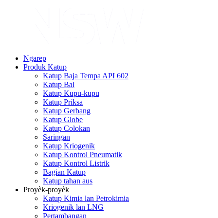
Ngarep
Produk Katup
Katup Baja Tempa API 602
Katup Bal
Katup Kupu-kupu
Katup Priksa
Katup Gerbang
Katup Globe
Katup Colokan
Saringan
Katup Kriogenik
Katup Kontrol Pneumatik
Katup Kontrol Listrik
Bagian Katup
Katup tahan aus
Proyèk-proyèk
Katup Kimia lan Petrokimia
Kriogenik lan LNG
Pertambangan