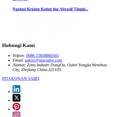
Ngatasi Kejang Katup ing Abrasif Tinggi...
Hubungi Kami
Telpon:
0086-15858860365
Email:
sales1@nswvalve.com
Alamat:
Zona Industri DongOu, Oubei Yongjia Wenzhou
City, Zhejiang China-325105.
PITAKONAN SAIKI