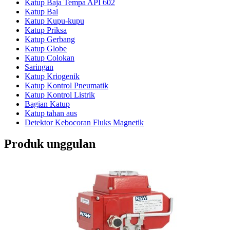
Katup Baja Tempa API 602
Katup Bal
Katup Kupu-kupu
Katup Priksa
Katup Gerbang
Katup Globe
Katup Colokan
Saringan
Katup Kriogenik
Katup Kontrol Pneumatik
Katup Kontrol Listrik
Bagian Katup
Katup tahan aus
Detektor Kebocoran Fluks Magnetik
Produk unggulan