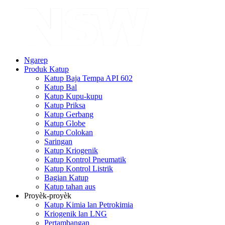
Ngarep
Produk Katup
Katup Baja Tempa API 602
Katup Bal
Katup Kupu-kupu
Katup Priksa
Katup Gerbang
Katup Globe
Katup Colokan
Saringan
Katup Kriogenik
Katup Kontrol Pneumatik
Katup Kontrol Listrik
Bagian Katup
Katup tahan aus
Proyèk-proyèk
Katup Kimia lan Petrokimia
Kriogenik lan LNG
Pertambangan