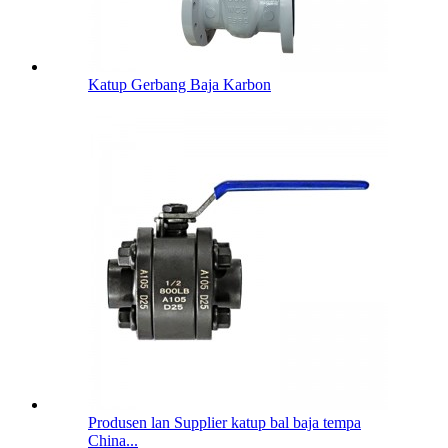
Katup Gerbang Baja Karbon
Produsen lan Supplier katup bal baja tempa
China...