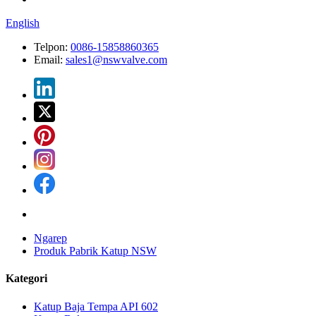
English
Telpon:
0086-15858860365
Email:
sales1@nswvalve.com
Ngarep
Produk Pabrik Katup NSW
Kategori
Katup Baja Tempa API 602