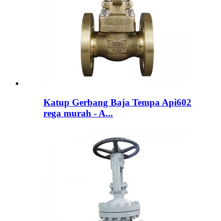
Katup Gerbang Baja Tempa Api602
rega murah - A...