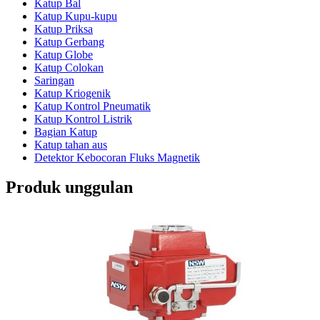
Katup Bal
Katup Kupu-kupu
Katup Priksa
Katup Gerbang
Katup Globe
Katup Colokan
Saringan
Katup Kriogenik
Katup Kontrol Pneumatik
Katup Kontrol Listrik
Bagian Katup
Katup tahan aus
Detektor Kebocoran Fluks Magnetik
Produk unggulan