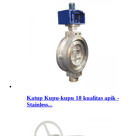
Katup Kupu-kupu 18 kualitas apik -
Stainless...