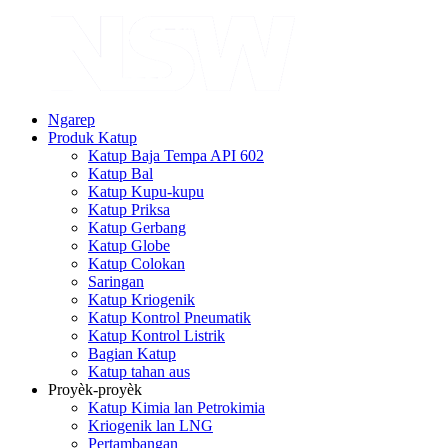
Ngarep
Produk Katup
Katup Baja Tempa API 602
Katup Bal
Katup Kupu-kupu
Katup Priksa
Katup Gerbang
Katup Globe
Katup Colokan
Saringan
Katup Kriogenik
Katup Kontrol Pneumatik
Katup Kontrol Listrik
Bagian Katup
Katup tahan aus
Proyèk-proyèk
Katup Kimia lan Petrokimia
Kriogenik lan LNG
Pertambangan