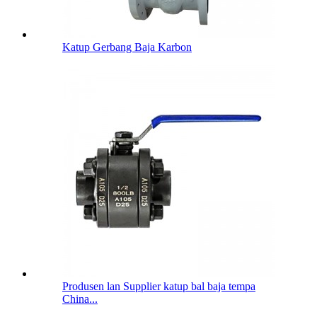
Katup Gerbang Baja Karbon
Produsen lan Supplier katup bal baja tempa
China...