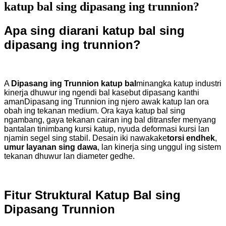
katup bal sing dipasang ing trunnion?
Apa sing diarani katup bal sing
dipasang ing trunnion?
A
Dipasang ing Trunnion
katup bal
minangka katup industri
kinerja dhuwur ing ngendi bal kasebut dipasang kanthi
aman
Dipasang ing Trunnion
ing njero awak katup lan ora
obah ing tekanan medium. Ora kaya katup bal sing
ngambang, gaya tekanan cairan ing bal ditransfer menyang
bantalan tinimbang kursi katup, nyuda deformasi kursi lan
njamin segel sing stabil. Desain iki nawakake
torsi endhek
,
umur layanan sing dawa
, lan kinerja sing unggul ing sistem
tekanan dhuwur lan diameter gedhe.
Fitur Struktural Katup Bal sing
Dipasang Trunnion