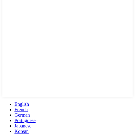
English
French
German
Portuguese
Japanese
Korean