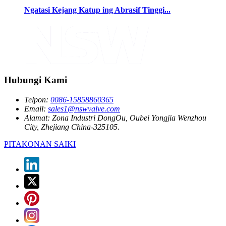
Ngatasi Kejang Katup ing Abrasif Tinggi...
Hubungi Kami
Telpon:
0086-15858860365
Email:
sales1@nswvalve.com
Alamat:
Zona Industri DongOu, Oubei Yongjia Wenzhou
City, Zhejiang China-325105.
PITAKONAN SAIKI