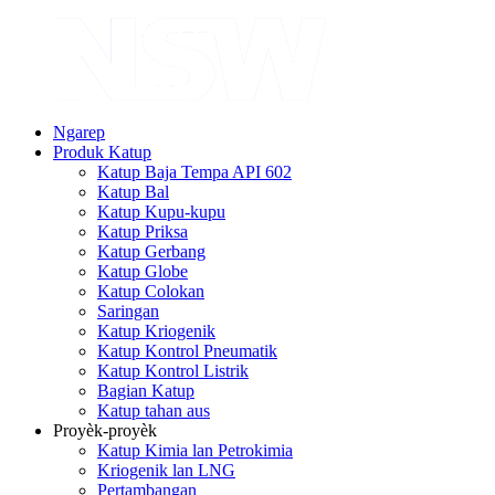
Ngarep
Produk Katup
Katup Baja Tempa API 602
Katup Bal
Katup Kupu-kupu
Katup Priksa
Katup Gerbang
Katup Globe
Katup Colokan
Saringan
Katup Kriogenik
Katup Kontrol Pneumatik
Katup Kontrol Listrik
Bagian Katup
Katup tahan aus
Proyèk-proyèk
Katup Kimia lan Petrokimia
Kriogenik lan LNG
Pertambangan