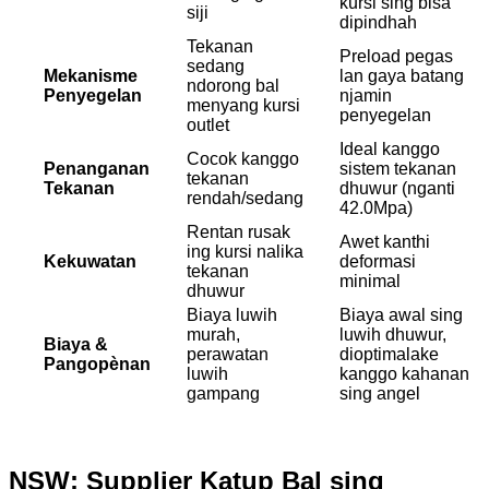
kursi sing bisa
siji
dipindhah
Tekanan
Preload pegas
sedang
Mekanisme
lan gaya batang
ndorong bal
Penyegelan
njamin
menyang kursi
penyegelan
outlet
Ideal kanggo
Cocok kanggo
Penanganan
sistem tekanan
tekanan
Tekanan
dhuwur (nganti
rendah/sedang
42.0Mpa)
Rentan rusak
Awet kanthi
ing kursi nalika
Kekuwatan
deformasi
tekanan
minimal
dhuwur
Biaya luwih
Biaya awal sing
murah,
luwih dhuwur,
Biaya &
perawatan
dioptimalake
Pangopènan
luwih
kanggo kahanan
gampang
sing angel
NSW: Supplier Katup Bal sing