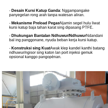
-
Desain Kursi Katup Ganda
: Nggampangake
panyegelan rong arah tanpa watesan aliran.
-
Mekanisme Preload Pegas
Njamin segel hulu liwat
kursi katup baja tahan karat sing dipasang PTFE.
-
Dhukungan Bantalan Ndhuwur/Ndhuwur
Ndandani
bal ing panggonane, nyuda beban kerja kursi katup.
-
Konstruksi sing Kuat
Awak klep kandel kanthi batang
ndhuwur/ngisor sing katon lan port injeksi gemuk
opsional kanggo pangopènan.