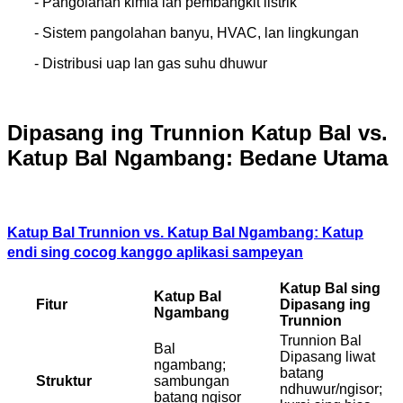
- Pangolahan kimia lan pembangkit listrik
- Sistem pangolahan banyu, HVAC, lan lingkungan
- Distribusi uap lan gas suhu dhuwur
Dipasang ing Trunnion
Katup Bal vs.
Katup Bal Ngambang: Bedane Utama
Katup Bal Trunnion vs. Katup Bal Ngambang: Katup
endi sing cocog kanggo aplikasi sampeyan
Katup Bal sing
Katup Bal
Fitur
Dipasang ing
Ngambang
Trunnion
Trunnion Bal
Bal
Dipasang liwat
ngambang;
batang
Struktur
sambungan
ndhuwur/ngisor;
batang ngisor