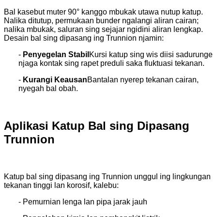
Bal kasebut muter 90° kanggo mbukak utawa nutup katup.
Nalika ditutup, permukaan bunder ngalangi aliran cairan;
nalika mbukak, saluran sing sejajar ngidini aliran lengkap.
Desain bal sing dipasang ing Trunnion njamin:
-
Penyegelan Stabil
Kursi katup sing wis diisi sadurunge
njaga kontak sing rapet preduli saka fluktuasi tekanan.
-
Kurangi Keausan
Bantalan nyerep tekanan cairan,
nyegah bal obah.
Aplikasi Katup Bal sing Dipasang
Trunnion
Katup bal sing dipasang ing Trunnion unggul ing lingkungan
tekanan tinggi lan korosif, kalebu:
- Pemurnian lenga lan pipa jarak jauh