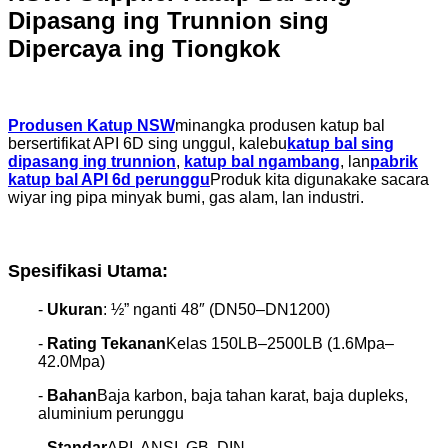
Dipasang ing Trunnion sing
Dipercaya ing Tiongkok
Produsen Katup NSW
minangka produsen katup bal
bersertifikat API 6D sing unggul, kalebu
katup bal sing
dipasang ing trunnion
,
katup bal ngambang
, lan
pabrik
katup bal API 6d perunggu
Produk kita digunakake sacara
wiyar ing pipa minyak bumi, gas alam, lan industri.
Spesifikasi Utama:
-
Ukuran
: ½” nganti 48″ (DN50–DN1200)
-
Rating Tekanan
Kelas 150LB–2500LB (1.6Mpa–
42.0Mpa)
-
Bahan
Baja karbon, baja tahan karat, baja dupleks,
aluminium perunggu
-
Standar
API, ANSI, GB, DIN